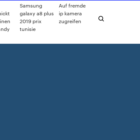
Samsung
Auf fremde
ickt
galaxy a8 plus
ip kamera
inen
2019 prix
zugreifen
andy
tunisie