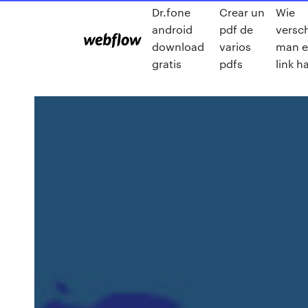
Dr.fone
Crear un
Wie
android
pdf de
versch
download
varios
man e
gratis
pdfs
link h